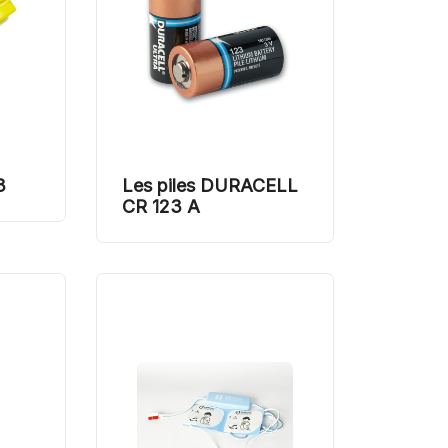
3
Les piles DURACELL
CR 123 A